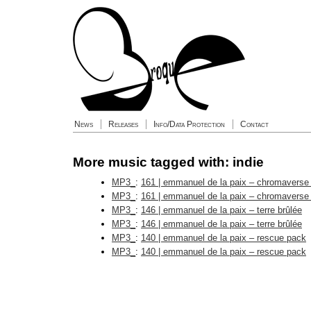
News
Releases
Info/Data Protection
Contact
More music tagged with: indie
MP3_
:
161 | emmanuel de la paix – chromaverse
MP3_
:
161 | emmanuel de la paix – chromaverse
MP3_
:
146 | emmanuel de la paix – terre brûlée
MP3_
:
146 | emmanuel de la paix – terre brûlée
MP3_
:
140 | emmanuel de la paix – rescue pack
MP3_
:
140 | emmanuel de la paix – rescue pack