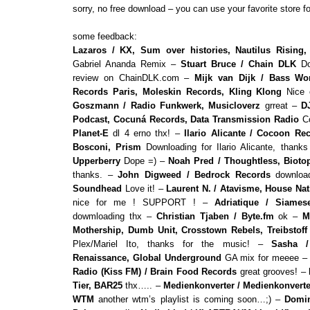
sorry, no free download – you can use your favorite store f
some feedback:
Lazaros / KX, Sum over histories, Nautilus Rising
Gabriel Ananda Remix –
Stuart Bruce / Chain DLK
Dow
review on ChainDLK.com –
Mijk van Dijk / Bass Wo
Records Paris, Moleskin Records, Kling Klong
Nice 
Goszmann / Radio Funkwerk, Musicloverz
grreat –
D
Podcast, Cocuná Records, Data Transmission Radio
Co
Planet-E
dl 4 erno thx! –
Ilario Alicante / Cocoon Re
Bosconi, Prism
Downloading for Ilario Alicante, thank
Upperberry
Dope =) –
Noah Pred / Thoughtless, Bioto
thanks. –
John Digweed / Bedrock Records
downloa
Soundhead
Love it! –
Laurent N. / Atavisme, House Na
nice for me ! SUPPORT ! –
Adriatique / Siamese
dowmloading thx –
Christian Tjaben / Byte.fm
ok –
M
Mothership, Dumb Unit, Crosstown Rebels, Treibstoff
Plex/Mariel Ito, thanks for the music! –
Sasha /
Renaissance, Global Underground
GA mix for meeee 
Radio (Kiss FM) / Brain Food Records
great grooves! –
Tier, BAR25
thx….. –
Medienkonverter / Medienkonverte
WTM
another wtm’s playlist is coming soon…;) –
Domin