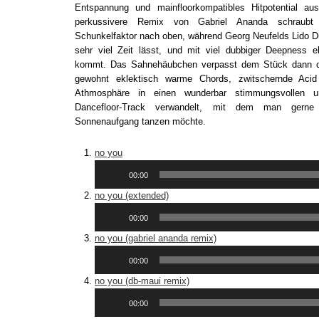
Entspannung und mainfloorkompatibles Hitpotential au
perkussivere Remix von Gabriel Ananda schraub
Schunkelfaktor nach oben, während Georg Neufelds Lido D
sehr viel Zeit lässt, und mit viel dubbiger Deepness eh
kommt. Das Sahnehäubchen verpasst dem Stück dann d
gewohnt eklektisch warme Chords, zwitschernde Acid
Athmosphäre in einen wunderbar stimmungsvollen un
Dancefloor-Track verwandelt, mit dem man gerne
Sonnenaufgang tanzen möchte.
no you
Audio-
00:00
Player
no you (extended)
Audio-
00:00
Player
no you (gabriel ananda remix)
Audio-
00:00
Player
no you (db-maui remix)
Audio-
00:00
Player