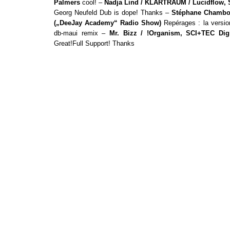
Palmers
cool! –
Nadja Lind / KLARTRAUM / Lucidflow,
Georg Neufeld Dub is dope! Thanks –
Stéphane Chambo
(„DeeJay Academy“ Radio Show)
Repérages : la version 
db-maui remix –
Mr. Bizz / !Organism, SCI+TEC Dig
Great!Full Support! Thanks