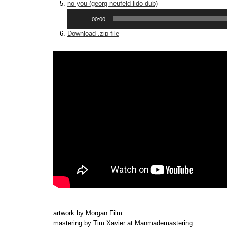
no you (georg neufeld lido dub)
Audio-
00:00
Player
Download .zip-file
artwork by Morgan Film
mastering by Tim Xavier at Manmademastering