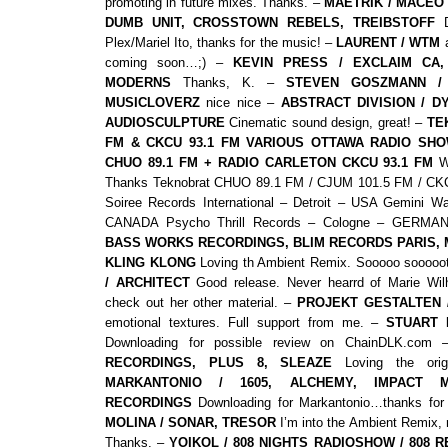
promoting in future mixes. Thanks. –
MAETRIK / MACEO 
DUMB UNIT, CROSSTOWN REBELS, TREIBSTOFF
D
Plex/Mariel Ito, thanks for the music! –
LAURENT / WTM
a
coming soon…;) –
KEVIN PRESS / EXCLAIM CA,
MODERNS
Thanks, K. –
STEVEN GOSZMANN /
MUSICLOVERZ
nice nice –
ABSTRACT DIVISION / D
AUDIOSCULPTURE
Cinematic sound design, great! –
TE
FM & CKCU 93.1 FM VARIOUS OTTAWA RADIO SHO
CHUO 89.1 FM + RADIO CARLETON CKCU 93.1 FM
Wi
Thanks Teknobrat CHUO 89.1 FM / CJUM 101.5 FM / C
Soiree Records International – Detroit – USA Gemini 
CANADA Psycho Thrill Records – Cologne – GERMA
BASS WORKS RECORDINGS, BLIM RECORDS PARIS,
KLING KLONG
Loving th Ambient Remix. Sooooo sooooo
/ ARCHITECT
Good release. Never hearrd of Marie Wil
check out her other material. –
PROJEKT GESTALTEN 
emotional textures. Full support from me. –
STUART 
Downloading for possible review on ChainDLK.com
RECORDINGS, PLUS 8, SLEAZE
Loving the orig
MARKANTONIO / 1605, ALCHEMY, IMPACT M
RECORDINGS
Downloading for Markantonio…thanks for
MOLINA / SONAR, TRESOR
I’m into the Ambient Remix, 
Thanks. –
YOIKOL / 808 NIGHTS RADIOSHOW / 808 