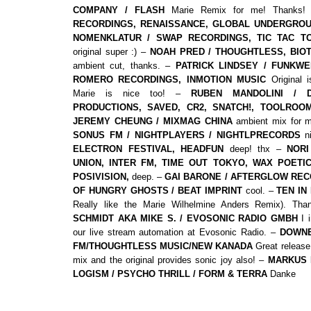
COMPANY / FLASH
Marie Remix for me! Thanks
RECORDINGS, RENAISSANCE, GLOBAL UNDERGRO
NOMENKLATUR / SWAP RECORDINGS, TIC TAC T
original super :) –
NOAH PRED / THOUGHTLESS, BIO
ambient cut, thanks. –
PATRICK LINDSEY / FUNKWE
ROMERO RECORDINGS, INMOTION MUSIC
Original 
Marie is nice too! –
RUBEN MANDOLINI / 
PRODUCTIONS, SAVED, CR2, SNATCH!, TOOLROO
JEREMY CHEUNG / MIXMAG CHINA
ambient mix for 
SONUS FM / NIGHTPLAYERS / NIGHTLPRECORDS
n
ELECTRON FESTIVAL, HEADFUN
deep! thx –
NORI
UNION, INTER FM, TIME OUT TOKYO, WAX POETIC
POSIVISION,
deep. –
GAI BARONE / AFTERGLOW RE
OF HUNGRY GHOSTS / BEAT IMPRINT
cool. –
TEN IN
Really like the Marie Wilhelmine Anders Remix). Th
SCHMIDT AKA MIKE S. / EVOSONIC RADIO GMBH
I i
our live stream automation at Evosonic Radio. –
DOWNE
FM/THOUGHTLESS MUSIC/NEW KANADA
Great release,
mix and the original provides sonic joy also! –
MARKUS 
LOGISM / PSYCHO THRILL / FORM & TERRA
Danke