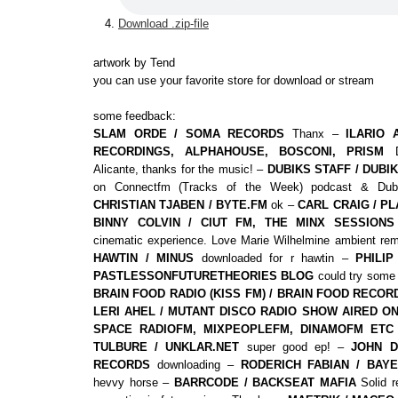
Download .zip-file
artwork by Tend
you can use your favorite store for download or stream
some feedback:
SLAM ORDE / SOMA RECORDS
Thanx –
ILARIO 
RECORDINGS, ALPHAHOUSE, BOSCONI, PRISM
Do
Alicante, thanks for the music! –
DUBIKS STAFF / DUBI
on Connectfm (Tracks of the Week) podcast & Dubik
CHRISTIAN TJABEN / BYTE.FM
ok –
CARL CRAIG / PL
BINNY COLVIN / CIUT FM, THE MINX SESSIONS
cinematic experience. Love Marie Wilhelmine ambient rem
HAWTIN / MINUS
downloaded for r hawtin –
PHILI
PASTLESSONFUTURETHEORIES BLOG
could try some 
BRAIN FOOD RADIO (KISS FM) / BRAIN FOOD RECOR
LERI AHEL / MUTANT DISCO RADIO SHOW AIRED ON
SPACE RADIOFM, MIXPEOPLEFM, DINAMOFM ETC
TULBURE / UNKLAR.NET
super good ep! –
JOHN D
RECORDS
downloading –
RODERICH FABIAN / BAY
hevvy horse –
BARRCODE / BACKSEAT MAFIA
Solid r