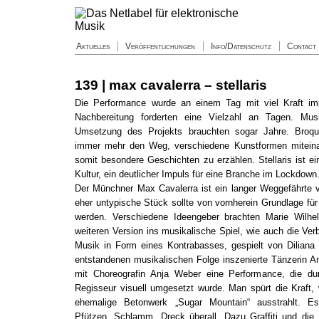
Aktuelles
Veröffentlichungen
Info/Datenschutz
Contact
139 | max cavalerra – stellaris
Die Performance wurde an einem Tag mit viel Kraft imp
Nachbereitung forderten eine Vielzahl an Tagen. Mu
Umsetzung des Projekts brauchten sogar Jahre. Broq
immer mehr den Weg, verschiedene Kunstformen miteina
somit besondere Geschichten zu erzählen. Stellaris ist ei
Kultur, ein deutlicher Impuls für eine Branche im Lockdown
Der Münchner Max Cavalerra ist ein langer Weggefährte v
eher untypische Stück sollte von vornherein Grundlage für
werden. Verschiedene Ideengeber brachten Marie Wilhe
weiteren Version ins musikalische Spiel, wie auch die Ver
Musik in Form eines Kontrabasses, gespielt von Diliana
entstandenen musikalischen Folge inszenierte Tänzerin 
mit Choreografin Anja Weber eine Performance, die du
Regisseur visuell umgesetzt wurde. Man spürt die Kraft, 
ehemalige Betonwerk „Sugar Mountain“ ausstrahlt. Es
Pfützen, Schlamm, Dreck überall. Dazu Graffiti und di