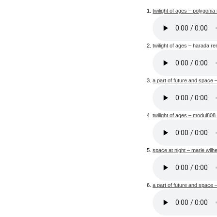
twilight of ages – polygonia
twilight of ages – harada re
a part of future and space 
twilight of ages – modul808
space at night – marie wilh
a part of future and space –