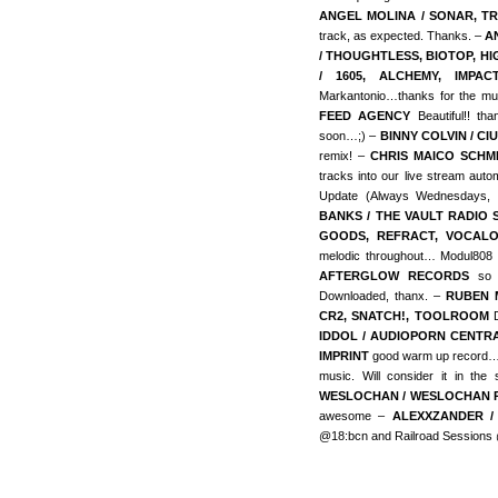
ANGEL MOLINA / SONAR, T
track, as expected. Thanks. –
A
/ THOUGHTLESS, BIOTOP, H
/ 1605, ALCHEMY, IMPA
Markantonio…thanks for the mu
FEED AGENCY
Beautiful!! t
soon…;) –
BINNY COLVIN / CI
remix! –
CHRIS MAICO SCHM
tracks into our live stream auto
Update (Always Wednesdays, 
BANKS / THE VAULT RADIO
GOODS, REFRACT, VOCAL
melodic throughout… Modul808 
AFTERGLOW RECORDS
so 
Downloaded, thanx. –
RUBEN 
CR2, SNATCH!, TOOLROOM
D
IDDOL / AUDIOPORN CENTR
IMPRINT
good warm up record
music. Will consider it in th
WESLOCHAN / WESLOCHAN 
awesome –
ALEXXZANDER /
@18:bcn and Railroad Sessions