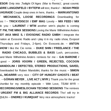
RESOR
Only into ‚Twilight Of Ages (Mar io Remix)‘, great cosmic
NDRE LANGENFELD / BYTEFM
will test, thanks! –
NOAH PRED
IGHGRADE
Couple deep ones in here, thanks. –
MARKANTONIO
CT MECHANICS, LOOSE RECORDINGS
Downloading for
sic ! –
TRICKYDISCO! / EMF MAG
Lovely –
MIX FEED / MIX
hank you –
LAURENT / WTM
another wtm’s playlist is coming
UT FM, THE MINX SESSIONS
Loving the Marie Wilhelmine Anders
IDT AKA MIKE S. / EVOSONIC RADIO GMBH
I integrate the
mation at Evosonic Radio and i play it in my radio show, Evopool
Thursdays and Fridays, 2-6pm). On Evosonic.de. –
ANTON
 SHOW
I like the Cie remix. –
DUKE SHIN / FREELANCE / THE
O RADIO CHICAGO, BUBBLES & BASS
Lush, percussive,
and Marie Wilhelmine Anders remixes for me –
GAI BARONE /
good –
JORIS VOORN / GREEN, REJECTED, COCOON
MANDOLINI / DEFECTED, STEREO PRODUCTIONS, SAVED,
ownloaded for Ruben Mandolini, thanks for the music –
SIMON
AL, MOARRR
very nice –
CITY OF HUNGRY GHOSTS / BEAT
… –
GÖRAN MEYER _ LIVE ACT ( MYR )
Thank you for the great
e shortlist for my monthly episode – With Love, TEAM MYR –
RECORDINGS/WESLOCHAN TECHNO SESSIONS
The remixes
 URGENT FM & BIG ALLIANCE RECORDS
Thx! will try in
 @di,fm –
ONDREJ / KUMQUAT
Very nice atmospheric tracks!