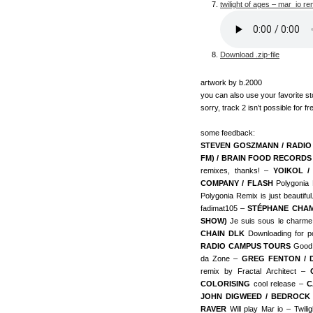
twilight of ages – mar_io re
Download .zip-file
artwork by b.2000
you can also use your favorite s
sorry, track 2 isn’t possible for 
some feedback:
STEVEN GOSZMANN / RADI
FM) / BRAIN FOOD RECORDS
remixes, thanks! –
YOIKOL /
COMPANY / FLASH
Polygonia 
Polygonia Remix is just beautifu
fadimat105 –
STÉPHANE CHAM
SHOW)
Je suis sous le charme
CHAIN DLK
Downloading for p
RADIO CAMPUS TOURS
Good 
da Zone –
GREG FENTON / 
remix by Fractal Architect –
COLORISING
cool release –
C
JOHN DIGWEED / BEDROCK
RAVER
Will play Mar io – Twili