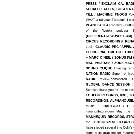
PRESS / EXCLAIM CA, BA
SCHALLPLATTEN, BOGOTA 
TILL / MACHINE, FNOOB
Poly
WHAT a release. Fantastic. Look
PLANET-E
dl 4 erno thx! –
DUBI
of the Week) podcast &
(DIFFERENTGROOVES.COM)
CIRCUS RECORDINGS, REN
cool –
CLAUDIO PRC / AFFIN
CLUBBERIA, TIME OUT TOKYO
–
MARC O’NEIL / SONUS FM
MAC PHIARAIS / ZONE MAG
SOUND CLIQUE
Amazing remix
NATION RADIO
Super remixe
RADIO
Review considered –
GLOBAL DANCE SESSION /
Session, thank you for the music
LOULOU RECORDS, 8BIT, T
RECORDINGS, ALPHAHOUSE,
music! –
HARTOJO / IT 
itsoundsfuture.com May the
MANNEQUIN RECORDS, STR
me –
COLIN SPENCER / ARTE
have slipped several into Colin’s 
didn’t quite grab me for Electr