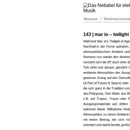
Aktuelles
Veröffentlichung
143 | mar io – twiligh
Während Mar io’s Twilight of A
Nachhall in der Ferne aufnahm,
athmosphärischem Ambient und 
Remixes nun wieder den direkter
versteht sich die EP doch eher a
ToA zieht und daraus gänzlich 
ambiente Atmosphäre des Ausgan
gewisser Drang auf den Danceflo
(A Part of Future & Space) oder
die sich ganz in die Tradition v
aka Polygonia, Dan Watts aus Bri
z.B. auf Trapez, Traum oder 
Ausgangsmaterials auf, driften 
während Marie Wilhelmine Ande
Athmosphäre zu einem Ambient-Da
mit einem Beitrag, der sich 
orientiert und damit bereits groß