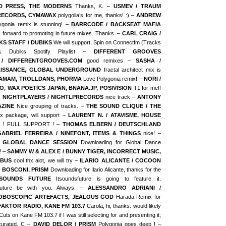
DD PRESS, THE MODERNS
Thanks, K. –
USMEV / TRAUM
RECORDS, CYMAWAX
polygolia’s for me, thanks! :) –
ANDREW
gonia remix is stunning! –
BARRCODE / BACKSEAT MAFIA
 forward to promoting in future mixes. Thanks. –
CARL CRAIG /
KS STAFF / DUBIKS
We will support, Spin on Connectfm (Tracks
 Dubiks Spotify Playlist –
DIFFERENT GROOVES
 / DIFFERENTGROOVES.COM
good remixes –
SASHA /
AISSANCE, GLOBAL UNDERGROUND
fractal architect mix is
, AMAM, TROLLDANS, PHORMA
Love Polygonia remix! –
NORI /
, WAX POETICS JAPAN, BNANA.JP, POSIVISION
T1 for me!!
 / NIGHTPLAYERS / NIGHTLPRECORDS
nice track –
ANTONY
AZINE
Nice grouping of tracks. –
THE SOUND CLIQUE / THE
 package, will support –
LAURENT N. / ATAVISME, HOUSE
s ! FULL SUPPORT ! –
THOMAS ELBERN / DEUTSCHLAND
GABRIEL FERREIRA / NINEFONT, ITEMS & THINGS
nice! –
 GLOBAL DANCE SESSION
Downloading for Global Dance
! –
SAMMY W & ALEX E / BUNNY TIGER, INCORRECT MUSIC,
OBUS
cool thx alot, we will try –
ILARIO ALICANTE / COCOON
 BOSCONI, PRISM
Downloading for Ilario Alicante, thanks for the
SOUNDS FUTURE
Itsoundsfuture is going to feature it.
 future be with you. Always. –
ALESSANDRO ADRIANI /
OBOSCOPIC ARTEFACTS, JEALOUS GOD
Harada Remix for
FAKTOR RADIO, KANE FM 103.7
Carola, hi, thanks: would likely
Cuts on Kane FM 103.7 if I was still selecting for and presenting it;
ocurated, C –
DAVID DELOR / PRISM
Polygonia goes deep ! –