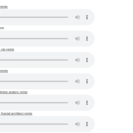
 remix
mix
– cie remix
 remix
elmine anders remix
 fractal architect remix