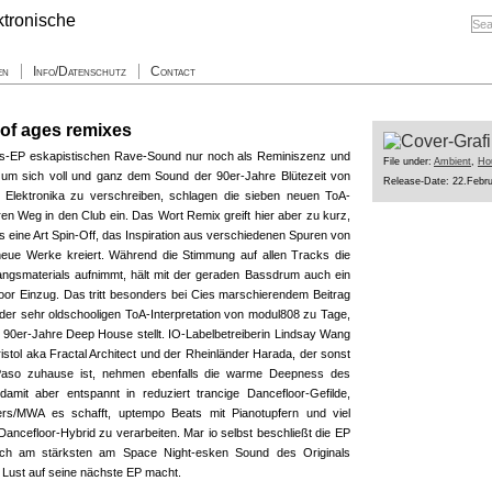
en
Info/Datenschutz
Contact
t of ages remixes
ges-EP eskapistischen Rave-Sound nur noch als Reminiszenz und
File under:
Ambient
,
Ho
 um sich voll und ganz dem Sound der 90er-Jahre Blütezeit von
Release-Date: 22.Febr
Elektronika zu verschreiben, schlagen die sieben neuen ToA-
en Weg in den Club ein. Das Wort Remix greift hier aber zu kurz,
ls eine Art Spin-Off, das Inspiration aus verschiedenen Spuren von
neue Werke kreiert. Während die Stimmung auf allen Tracks die
gsmaterials aufnimmt, hält mit der geraden Bassdrum auch ein
or Einzug. Das tritt besonders bei Cies marschierendem Beitrag
 der sehr oldschooligen ToA-Interpretation von modul808 zu Tage,
on 90er-Jahre Deep House stellt. IO-Labelbetreiberin Lindsay Wang
stol aka Fractal Architect und der Rheinländer Harada, der sonst
Paso zuhause ist, nehmen ebenfalls die warme Deepness des
damit aber entspannt in reduziert trancige Dancefloor-Gefilde,
rs/MWA es schafft, uptempo Beats mit Pianotupfern und viel
ncefloor-Hybrid zu verarbeiten. Mar io selbst beschließt die EP
noch am stärksten am Space Night-esken Sound des Originals
e Lust auf seine nächste EP macht.