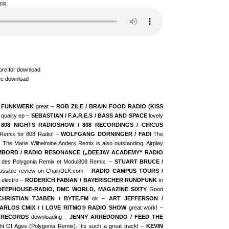
mix
tore for download
free download
O FUNKWERK
great –
ROB ZILE / BRAIN FOOD RADIO (KISS
quality ep –
SEBASTIAN / F.A.R.E.S / BASS AND SPACE
lovely
 808 NIGHTS RADIOSHOW / 808 RECORDINGS / CIRCUS
Remix for 808 Radio! –
WOLFGANG DORNINGER / FADI
The
l. The Marie Wilhelmine Anders Remix is also outstanding. Airplay
BORD / RADIO RESONANCE („DEEJAY ACADEMY“ RADIO
 des Polygonia Remix et Modul808 Remix, –
STUART BRUCE /
ossible review on ChainDLK.com –
RADIO CAMPUS TOURS /
electro –
RODERICH FABIAN / BAYERISCHER RUNDFUNK
in
DEEPHOUSE-RADIO, DMC WORLD, MAGAZINE SIXTY
Good
CHRISTIAN TJABEN / BYTE.FM
ok –
ART JEFFERSON /
ARLOS CMIX / I LOVE RITMO® RADIO SHOW
great work! –
 RECORDS
downloading –
JENNY ARREDONDO / FEED THE
ght Of Ages (Polygonia Remix). It’s such a great track! –
KEVIN