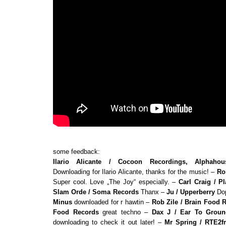
some feedback:
Ilario Alicante / Cocoon Recordings, Alphahou
Downloading for Ilario Alicante, thanks for the music! –
Ro
Super cool. Love „The Joy“ especially. –
Carl Craig / Pl
Slam Orde / Soma Records
Thanx –
Ju / Upperberry
Do
Minus
downloaded for r hawtin –
Rob Zile / Brain Food R
Food Records
great techno –
Dax J / Ear To Grou
downloading to check it out later! –
Mr Spring / RTE2