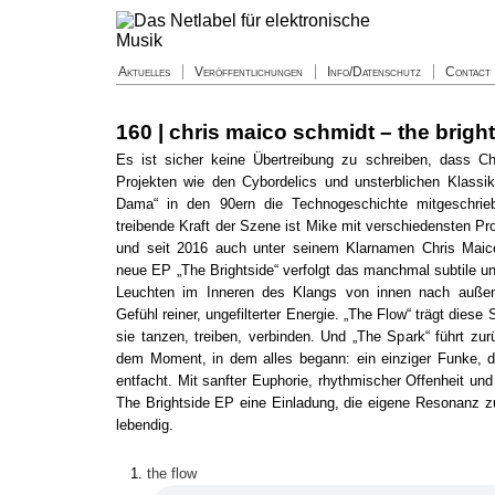
Aktuelles
Veröffentlichungen
Info/Datenschutz
Contact
160 | chris maico schmidt – the brigh
Es ist sicher keine Übertreibung zu schreiben, dass C
Projekten wie den Cybordelics und unsterblichen Klassik
Dama“ in den 90ern die Technogeschichte mitgeschrie
treibende Kraft der Szene ist Mike mit verschiedensten Pr
und seit 2016 auch unter seinem Klarnamen Chris Maic
neue EP „The Brightside“ verfolgt das manchmal subtile 
Leuchten im Inneren des Klangs von innen nach außen.
Gefühl reiner, ungefilterter Energie. „The Flow“ trägt diese
sie tanzen, treiben, verbinden. Und „The Spark“ führt z
dem Moment, in dem alles begann: ein einziger Funke, 
entfacht. Mit sanfter Euphorie, rhythmischer Offenheit und 
The Brightside EP eine Einladung, die eigene Resonanz zu 
lebendig.
the flow