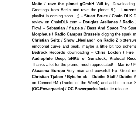
Motte / rave the planet gGmbH
Will try. Downloading 
Greetings from Berlin and rave the planet 8-) –
Lauren
playlist is coming soon…;) –
Stuart Bruce / Chain DLK
Do
review on ChainDLK.com –
Douglas Arellanes / Radio 
Flow! –
Sebastian / f.a.r.e.s / Bass And Space
The Spark
Morpheus / Radio Campus Brussels
digging the spark m
Christian Seitz / Show „Neuland“ on Radio Z
bitttersw
emotional curve and peak. maybe a little bit too schem
Bedrock Records
downloading –
Chris Loxton / Fire
Audiophile Deep, SNKE of Sunclock, Vialocal Reco
Thanks a lot for the promo, much appreciated! –
Mar io / 
Akoasma Europe
Very nice and powerfull Ep. Great m
Christian Tjaben / Byte.fm
ok –
Dubiks Staff / Dubiks
W
on ConnectFM (Tracks of the Week) and add it to our Sp
(OC-Powerpacks) / OC Powerpacks
fantastic release