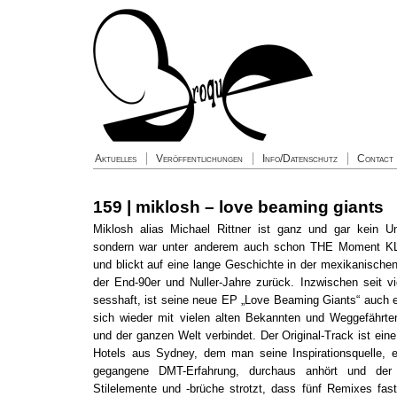
Aktuelles
Veröffentlichungen
Info/Datenschutz
Contact
159 | miklosh – love beaming giants
Miklosh alias Michael Rittner ist ganz und gar kein U
sondern war unter anderem auch schon THE Moment KL
und blickt auf eine lange Geschichte in der mexikanisch
der End-90er und Nuller-Jahre zurück. Inzwischen seit v
sesshaft, ist seine neue EP „Love Beaming Giants“ auch 
sich wieder mit vielen alten Bekannten und Weggefährte
und der ganzen Welt verbindet. Der Original-Track ist eine
Hotels aus Sydney, dem man seine Inspirationsquelle, ei
gegangene DMT-Erfahrung, durchaus anhört und der 
Stilelemente und -brüche strotzt, dass fünf Remixes fas