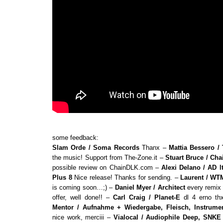
some feedback:
Slam Orde / Soma Records
Thanx –
Mattia Bessero / 
the music! Support from The-Zone.it –
Stuart Bruce / Ch
possible review on ChainDLK.com –
Alexi Delano / AD l
Plus 8
Nice release! Thanks for sending. –
Laurent / WT
is coming soon…;) –
Daniel Myer / Architect
every remix 
offer, well done!! –
Carl Craig / Planet-E
dl 4 erno th
Mentor / Aufnahme + Wiedergabe, Fleisch, Instrumen
nice work, merciii –
Vialocal / Audiophile Deep, SNKE 