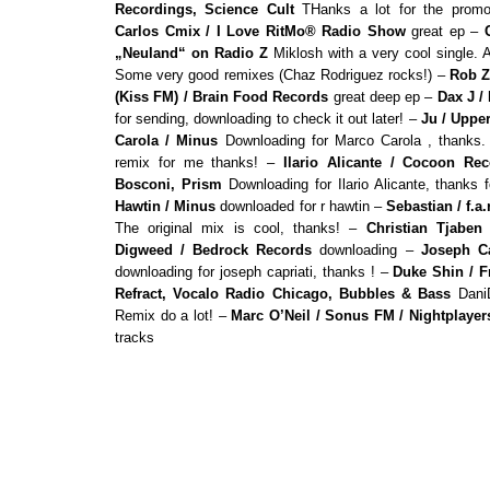
Recordings, Science Cult
THanks a lot for the promo
Carlos Cmix / I Love RitMo® Radio Show
great ep –
„Neuland“ on Radio Z
Miklosh with a very cool single. A
Some very good remixes (Chaz Rodriguez rocks!) –
Rob Z
(Kiss FM) / Brain Food Records
great deep ep –
Dax J /
for sending, downloading to check it out later! –
Ju / Uppe
Carola / Minus
Downloading for Marco Carola , thanks
remix for me thanks! –
Ilario Alicante / Cocoon Re
Bosconi, Prism
Downloading for Ilario Alicante, thanks 
Hawtin / Minus
downloaded for r hawtin –
Sebastian / f.a
The original mix is cool, thanks! –
Christian Tjaben
Digweed / Bedrock Records
downloading –
Joseph Ca
downloading for joseph capriati, thanks ! –
Duke Shin / F
Refract, Vocalo Radio Chicago, Bubbles & Bass
Dani
Remix do a lot! –
Marc O’Neil / Sonus FM / Nightplayers
tracks