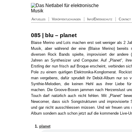
Aktuelles
Veröffentlichungen
Info/Datenschutz
Contact
085 | blu – planet
Blaise Merino und Loïs machen erst seit weniger als 2 J
Musik, aber während der eine (Blaise Merino) bereits 
diversen Rock Bands spielte, improvisiert der andere 
Jahren an Synthesizer und Computer. Auf „Planet“, ih
Erstling der nun frisch auf Broque erscheint, verbinden si
Pole zu einem quirligen Elektronika-Konglomerat. Rockis
man vergebens, dafür sprudelt ihr Debüt-Album nur so vo
Synthie-Melodien, die keinen Hehl aus ihrer Liebe fü
machen. Die Groove-Boxen jammen nach Herzenslust und k
Touch darf natürlich auch nicht fehlen. Mit „Planet“ bew
Newcomer, dass sich Songstrukturen und improvisierte
und gar nicht ausschliessen müssen. Und wir freuen uns ni
Album sondern auch schon jetzt auf die kommende Live-U
planet