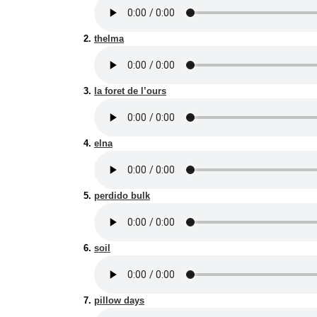
thelma
la foret de l’ours
elna
perdido bulk
soil
pillow days